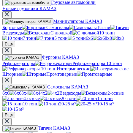
Грузовые автомобили
Новые грузовики КАМАЗ
Манипуляторы КАМАЗ
Бортовые
Самосвалы
Тягачи
Вездеходы
С люлькой
10 тонн
7 тонн
5 тонн
6х6
8х8
Еще
Фургоны КАМАЗ
Рефрижераторы
Рефрижераторы 10 тонн
Изотермические
Шторные
Промтоварные
Самосвалы КАМАЗ
6х6
8х4
4х2
Вездеходы
2-осные
4-осные
20 тонн
15 тонн
10 тонн
20-25 м³
10-15 м³
Еще
Тягачи КАМАЗ