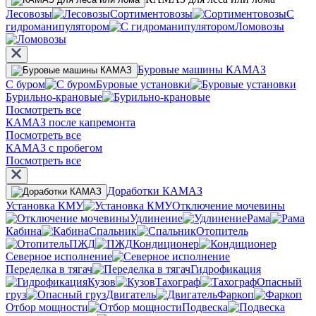
Лесовозы
Сортиментовозы
С
гидроманипулятором
Ломовозы
Буровые машины КАМАЗ
С буром
Буровые установки
Бурильно-крановые
Посмотреть все
КАМАЗ после капремонта
Посмотреть все
КАМАЗ с пробегом
Посмотреть все
Доработки КАМАЗ
Установка КМУ
Отключение мочевины
Удлинение
Рама
Кабина
Спальник
Отопитель
ПЖД
Кондиционер
Северное исполнение
Переделка в тягач
Гидрофикация
Кузов
Тахограф
Опасный
груз
Двигатель
Фаркоп
Отбор мощности
Подвеска