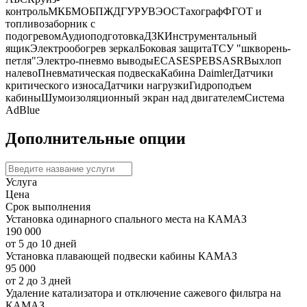
контроль
МКБ
МОБ
ПЖД
ГУР
УВЭОС
Тахограф
ФГОТ и
топливозаборник с
подогревом
Аудиоподготовка
ДЗК
Инструментальный
ящик
Электрообогрев зеркал
Боковая защита
ТСУ "шкворень-
петля"
Электро-пневмо выводы
ECAS
ESP
EBS
ASR
Выхлоп
налево
Пневматическая подвеска
Кабина Daimler
Датчики
критического износа
Датчики нагрузки
Гидроподъем
кабины
Шумоизоляционный экран над двигателем
Система
AdBlue
Дополнительные опции
Услуга
Цена
Срок выполнения
Установка одинарного спального места на КАМАЗ
190 000
от 5 до 10 дней
Установка плавающей подвески кабины КАМАЗ
95 000
от 2 до 3 дней
Удаление катализатора и отключение сажевого фильтра на
КАМАЗ