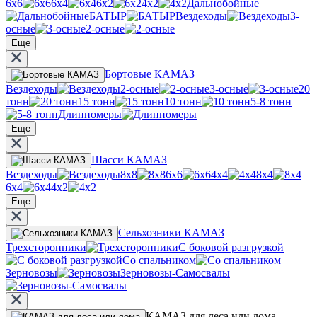
6х6
6х4
6х2
4х2
Дальнобойные
БАТЫР
Вездеходы
3-
осные
2-осные
Еще
Бортовые КАМАЗ
Вездеходы
2-осные
3-осные
20
тонн
15 тонн
10 тонн
5-8 тонн
Длинномеры
Еще
Шасси КАМАЗ
Вездеходы
8х8
6х6
4х4
8х4
6х4
4х2
Еще
Сельхозники КАМАЗ
Трехсторонники
С боковой разгрузкой
Со спальником
Зерновозы
Зерновозы-Самосвалы
КАМАЗ для леса или лома