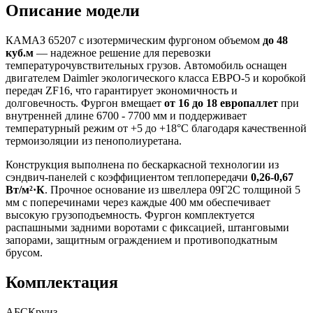
Описание модели
КАМАЗ 65207 с изотермическим фургоном объемом
до 48
куб.м
— надежное решение для перевозки
температурочувствительных грузов. Автомобиль оснащен
двигателем Daimler экологического класса ЕВРО-5 и коробкой
передач ZF16, что гарантирует экономичность и
долговечность. Фургон вмещает
от 16 до 18 европаллет
при
внутренней длине 6700 - 7700 мм и поддерживает
температурный режим от +5 до +18°C благодаря качественной
термоизоляции из пенополиуретана.
Конструкция выполнена по бескаркасной технологии из
сэндвич-панелей с коэффициентом теплопередачи
0,26-0,67
Вт/м²·К
. Прочное основание из швеллера 09Г2С толщиной 5
мм с поперечинами через каждые 400 мм обеспечивает
высокую грузоподъемность. Фургон комплектуется
распашными задними воротами с фиксацией, штанговыми
запорами, защитным ограждением и противоподкатным
брусом.
Комплектация
АБС
Круиз-