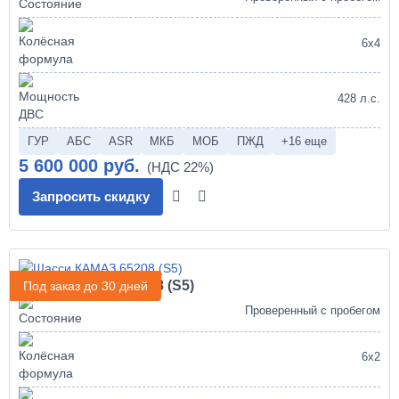
6х4
428 л.с.
ГУР
АБС
ASR
МКБ
МОБ
ПЖД
+16 еще
5 600 000 руб.
Запросить скидку
Шасси КАМАЗ 65208 (S5)
Под заказ до 30 дней
Проверенный с пробегом
6х2