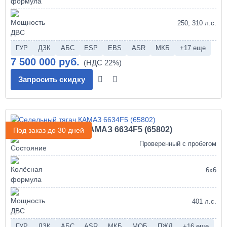
250, 310 л.с.
ГУР
ДЗК
АБС
ESP
EBS
ASR
МКБ
+17 еще
7 500 000 руб.
Запросить скидку
Седельный тягач КАМАЗ 6634F5 (65802)
Под заказ до 30 дней
Проверенный с пробегом
6х6
401 л.с.
ГУР
ДЗК
АБС
ASR
МКБ
МОБ
ПЖД
+16 еще