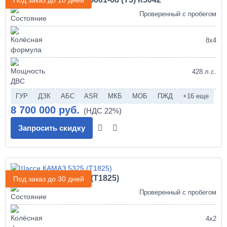
Под заказ до 10 дней
Проверенный с пробегом
8х4
428 л.с.
ГУР
ДЗК
АБС
ASR
МКБ
МОБ
ПЖД
+16 еще
8 700 000 руб.
Запросить скидку
Шасси КАМАЗ 5325 (Т1825)
Под заказ до 30 дней
Проверенный с пробегом
4х2