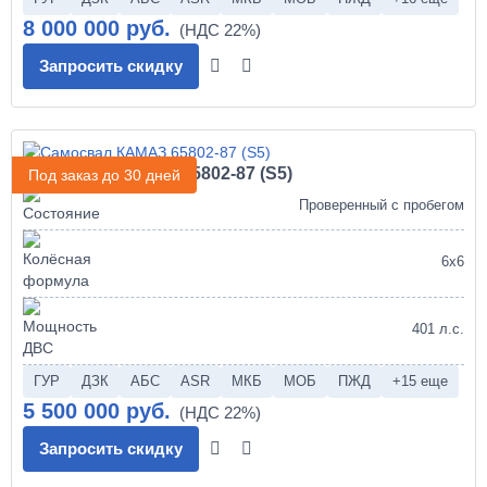
8 000 000 руб.
Запросить скидку
Самосвал КАМАЗ 65802-87 (S5)
Под заказ до 30 дней
Проверенный с пробегом
6х6
401 л.с.
ГУР
ДЗК
АБС
ASR
МКБ
МОБ
ПЖД
+15 еще
5 500 000 руб.
Запросить скидку