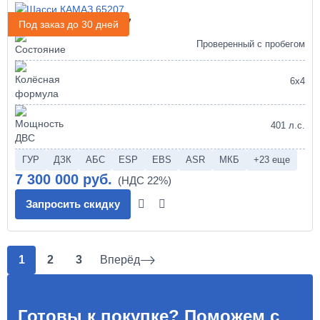
Шасси КАМАЗ 65207
Под заказ до 30 дней
Проверенный с пробегом
6х4
401 л.с.
ГУР
ДЗК
АБС
ESP
EBS
ASR
МКБ
+23 еще
7 300 000 руб.
Запросить скидку
1
2
3
Вперёд
Готовы к покупке? Поможем с