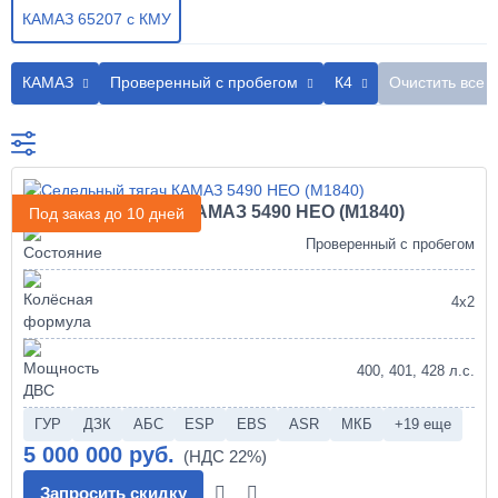
КАМАЗ 65207 с КМУ
КАМАЗ
Проверенный с пробегом
К4
Очистить все
Седельный тягач КАМАЗ 5490 НЕО (М1840)
Под заказ до 10 дней
Проверенный с пробегом
4х2
400, 401, 428 л.с.
ГУР
ДЗК
АБС
ESP
EBS
ASR
МКБ
+19 еще
5 000 000 руб.
Запросить скидку