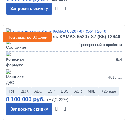
Запросить скидку
Бортовой автомобиль КАМАЗ 65207-87 (S5) Т2640
Под заказ до 30 дней
Проверенный с пробегом
6х4
401 л.с.
ГУР
ДЗК
АБС
ESP
EBS
ASR
МКБ
+25 еще
8 100 000 руб.
Запросить скидку