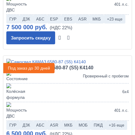
401 л.с.
ГУР
ДЗК
АБС
ESP
EBS
ASR
МКБ
+23 еще
7 500 000 руб.
Запросить скидку
Самосвал КАМАЗ 6580-87 (S5) К4140
Под заказ до 30 дней
Проверенный с пробегом
6х4
401 л.с.
ГУР
ДЗК
АБС
ASR
МКБ
МОБ
ПЖД
+16 еще
6 500 000 руб.