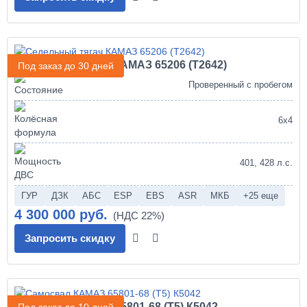
Седельный тягач КАМАЗ 65206 (Т2642)
Под заказ до 30 дней
Проверенный с пробегом
6х4
401, 428 л.с.
ГУР
ДЗК
АБС
ESP
EBS
ASR
МКБ
+25 еще
4 300 000 руб.
Запросить скидку
Самосвал КАМАЗ 65801-68 (Т5) К5042