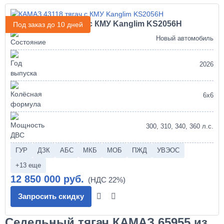
КАМАЗ 43118 тягач с КМУ Kanglim KS2056H
Под заказ до 10 дней
Новый автомобиль
2026
6х6
300, 310, 340, 360 л.с.
ГУР
ДЗК
АБС
МКБ
МОБ
ПЖД
УВЭОС
+13 еще
12 850 000 руб.
Запросить скидку
Седельный тягач КАМАЗ 65955 из