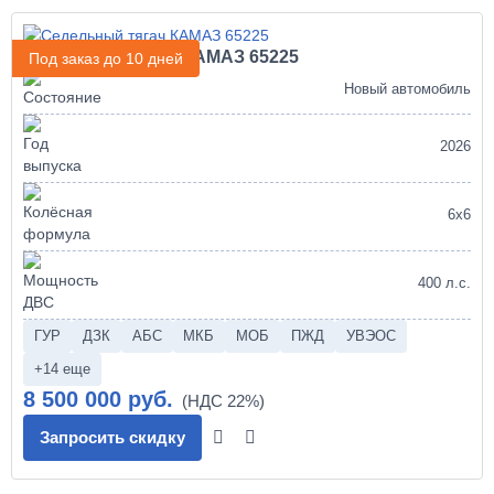
Седельный тягач КАМАЗ 65225
Под заказ до 10 дней
Новый автомобиль
2026
6х6
400 л.с.
ГУР
ДЗК
АБС
МКБ
МОБ
ПЖД
УВЭОС
+14 еще
8 500 000 руб.
Запросить скидку