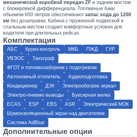
механической коробкой передач ZF
и задним мостом
с блокировкой дифференциала. Топливные баки
объемом 600 литров обеспечивают
запас хода до 1200
км
без дозаправки. Кабина с пружинной подвеской и
спальным местом создает комфортные условия для
водителя при длительных рейсах.
Комплектация
АБС
Круиз-контроль
МКБ
ПЖД
ГУР
УВЭОС
Тахограф
ФГОТ и топливозаборник с подогревом
Автономный отопитель
Аудиоподготовка
Кондиционер
ДЗК
Электрообогрев зеркал
Электро-пневмо выводы
Буксирная вилка
ECAS
ESP
EBS
ASR
Электрический МОК
Шумоизоляционный экран над двигателем
Система AdBlue
Дополнительные опции