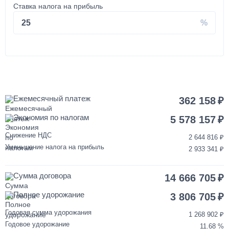
Ставка налога на прибыль
Установка запасного колеса на КАМАЗ
25
40 000
1 день
Покраска кабины КАМАЗ
Ежемесячный платеж
362 158
Экономия по налогам
120 000
5 578 157
Снижение НДС
2 644 816
от 3 до 5 дней
Уменьшение налога на прибыль
2 933 341
Переделка двигателя КАМАЗ ЕВРО-3/4/5 на ЕВРО-2
Сумма договора
14 666 705
850 000
Полное удорожание
3 806 705
от 2 до 3 дней
Годовая сумма удорожания
1 268 902
Годовое удорожание
11.68