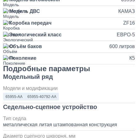
35 000
Модель ДВС
КАМАЗ
Коробка передач
ZF16
1 день
Экологический класс
ЕВРО-5
Установка продувочного пистолета в кабину
Объём баков
600 литров
3 500
Поколение
К5
Подробные параметры
1 день
Модельный ряд
Установка и замена компрессора КАМАЗ
Модели и модификации
65955-АА
65955-40792-АА
30 000
Седельно-сцепное устройство
1 день
Тип седла
металлическая литая штампованная конструкция
Установка системы контроля положения
самосвального кузова
Диаметр сцепного шкворня, мм