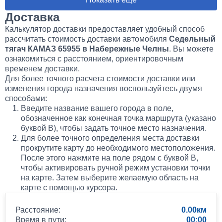
80 000
Доставка
Калькулятор доставки предоставляет удобный способ
1 день
рассчитать стоимость доставки автомобиля
Седельный
тягач КАМАЗ 65955 в Набережные Челны
. Вы можете
ознакомиться с расстоянием, ориентировочным
Установка Bi-LED линз в фары КАМАЗ
временем доставки.
Для более точного расчета стоимости доставки или
45 000
изменения города назначения воспользуйтесь двумя
способами:
1 день
Введите название вашего города в поле,
обозначенное как конечная точка маршрута (указано
буквой B), чтобы задать точное место назначения.
Для более точного определения места доставки
прокрутите карту до необходимого местоположения.
После этого нажмите на поле рядом с буквой B,
чтобы активировать ручной режим установки точки
на карте. Затем выберите желаемую область на
карте с помощью курсора.
Расстояние:
0.00
Время в пути:
00:00