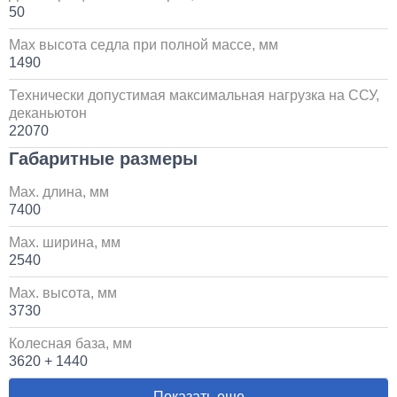
50
10 000
Max высота седла при полной массе, мм
1 день
1490
Технически допустимая максимальная нагрузка на ССУ,
Установка сдвоенной двухрядной кабины с
увеличенным салоном
деканьютон
22070
1 700 000
Габаритные размеры
Max. длина, мм
от 5 до 10 дней
7400
Установка пневмоподвески на воздушных подушках
Max. ширина, мм
на КАМАЗ
2540
60 000
Max. высота, мм
3730
1 день
Колесная база, мм
3620 + 1440
Установка стояночного кондиционера JUKOOL FT-
TAC-PI09 на крышу
Показать еще