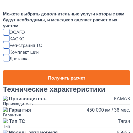
Шумоизоляция кабины и двигателя КАМАЗ
Можете выбрать дополнительные услуги которые вам
55 000
будут необходимы, и менеджер сделает расчет с их
учетом.
от 2 до 3 дней
ОСАГО
КАСКО
Регистрация ТС
Установка магнитолы и динамиков в КАМАЗ
Комплект шин
Доставка
25 000
1 день
Получить расчет
Наращивание кузова и бортов на КАМАЗ
Технические характеристики
Производитель
КАМАЗ
150 000
Гарантия
450 000 км / 36 мес.
от 5 до 10 дней
Тип ТС
Тягач
Установка и подключение рации с антенной на КАМАЗ
Модель автомобиля
65955