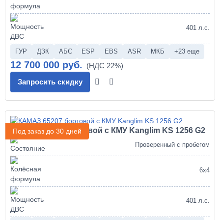
401 л.с.
ГУР
ДЗК
АБС
ESP
EBS
ASR
МКБ
+23 еще
12 700 000 руб.
Запросить скидку
КАМАЗ 65207 бортовой с КМУ Kanglim KS 1256 G2
Под заказ до 30 дней
Проверенный с пробегом
6х4
401 л.с.