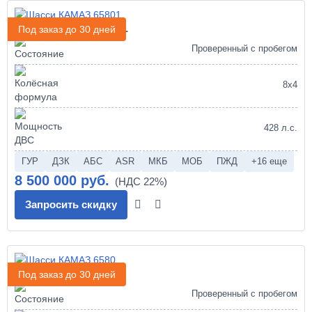
Шасси КАМАЗ 65801
Под заказ до 30 дней
Проверенный с пробегом
8х4
428 л.с.
ГУР
ДЗК
АБС
ASR
МКБ
МОБ
ПЖД
+16 еще
8 500 000 руб.
Запросить скидку
Шасси КАМАЗ 6580
Под заказ до 30 дней
Проверенный с пробегом