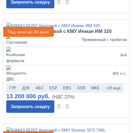
Запросить скидку
КАМАЗ 65207 бортовой с КМУ Инман ИМ 320
Под заказ до 30 дней
Проверенный с пробегом
6х4
401 л.с.
ГУР
ДЗК
АБС
ESP
EBS
ASR
МКБ
+23 еще
13 200 000 руб.
Запросить скидку