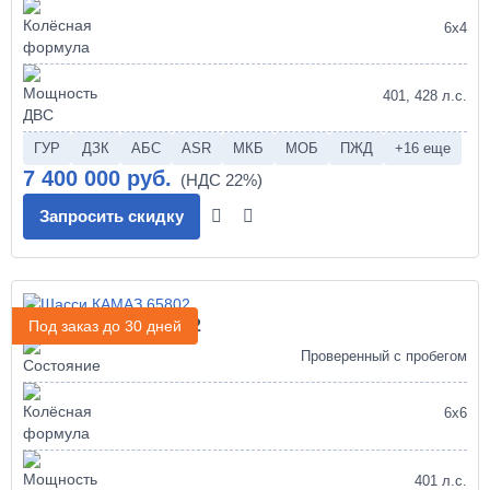
6х4
401, 428 л.с.
ГУР
ДЗК
АБС
ASR
МКБ
МОБ
ПЖД
+16 еще
7 400 000 руб.
Запросить скидку
Шасси КАМАЗ 65802
Под заказ до 30 дней
Проверенный с пробегом
6х6
401 л.с.