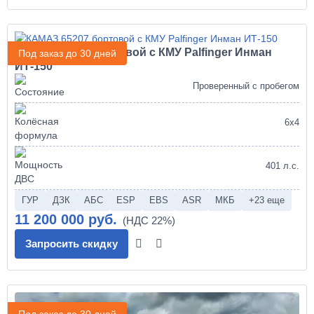
КАМАЗ 65207 бортовой с КМУ Palfinger Инман
Под заказ до 30 дней
ИТ-150
Проверенный с пробегом
6х4
401 л.с.
ГУР
ДЗК
АБС
ESP
EBS
ASR
МКБ
+23 еще
11 200 000 руб.
Запросить скидку
Под заказ до 30 дней