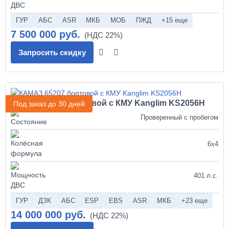
ГУР
АБС
ASR
МКБ
МОБ
ПЖД
+15 еще
7 500 000 руб.
Запросить скидку
КАМАЗ 65207 бортовой с КМУ Kanglim KS2056H
Под заказ до 30 дней
Проверенный с пробегом
6х4
401 л.с.
ГУР
ДЗК
АБС
ESP
EBS
ASR
МКБ
+23 еще
14 000 000 руб.