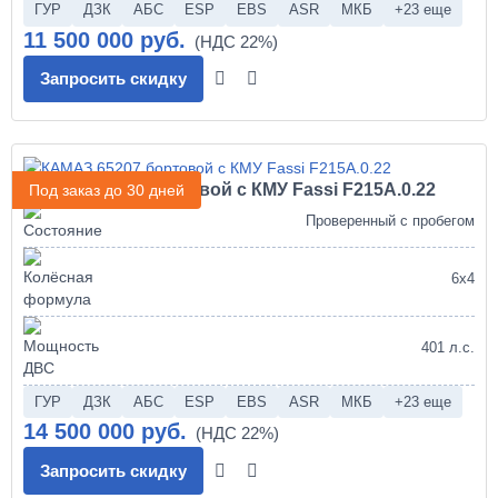
ГУР
ДЗК
АБС
ESP
EBS
ASR
МКБ
+23 еще
11 500 000 руб.
Запросить скидку
КАМАЗ 65207 бортовой с КМУ Fassi F215A.0.22
Под заказ до 30 дней
Проверенный с пробегом
6х4
401 л.с.
ГУР
ДЗК
АБС
ESP
EBS
ASR
МКБ
+23 еще
14 500 000 руб.
Запросить скидку