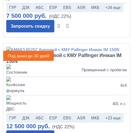
ГУР
ДЗК
АБС
ESP
EBS
ASR
МКБ
+24 еще
7 500 000 руб.
Запросить скидку
КАМАЗ 65207 бортовой с КМУ Palfinger Инман IM
Под заказ до 30 дней
150N
Проверенный с пробегом
6х4
401 л.с.
ГУР
ДЗК
АБС
ESP
EBS
ASR
МКБ
+23 еще
12 500 000 руб.