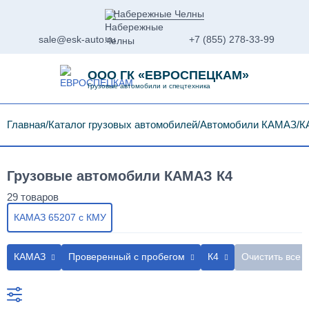
Набережные Челны
sale@esk-auto.ru
+7 (855) 278-33-99
ООО ГК «ЕВРОСПЕЦКАМ»
Грузовые автомобили и спецтехника
Главная
Каталог грузовых автомобилей
Автомобили КАМАЗ
К
Грузовые автомобили КАМАЗ К4
КАМАЗ 65207 с КМУ
КАМАЗ
Проверенный с пробегом
К4
Очистить все