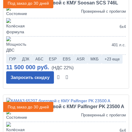
КАМАЗ 65207 бортовой с КМУ Soosan SCS 746L
Под заказ до 30 дней
Проверенный с пробегом
6х4
401 л.с.
ГУР
ДЗК
АБС
ESP
EBS
ASR
МКБ
+23 еще
11 500 000 руб.
Запросить скидку
КАМАЗ 65207 бортовой с КМУ Palfinger PK 23500 A
Под заказ до 30 дней
Проверенный с пробегом
6х4