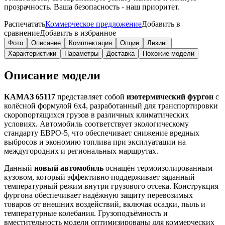
прозрачность. Ваша безопасность - наш приоритет.
Распечатать
Коммерческое предложение
Добавить в
сравнение
Добавить в избранное
Фото
Описание
Комплектация
Опции
Лизинг
Характеристики
Параметры
Доставка
Похожие модели
Описание модели
КАМАЗ 65117
представляет собой
изотермический фургон
с
колёсной формулой 6х4, разработанный для транспортировки
скоропортящихся грузов в различных климатических
условиях. Автомобиль соответствует экологическому
стандарту ЕВРО-5, что обеспечивает снижение вредных
выбросов и экономию топлива при эксплуатации на
междугородних и региональных маршрутах.
Данный
новый автомобиль
оснащён термоизолированным
кузовом, который эффективно поддерживает заданный
температурный режим внутри грузового отсека. Конструкция
фургона обеспечивает надёжную защиту перевозимых
товаров от внешних воздействий, включая осадки, пыль и
температурные колебания. Грузоподъёмность и
вместительность модели оптимизированы для коммерческих