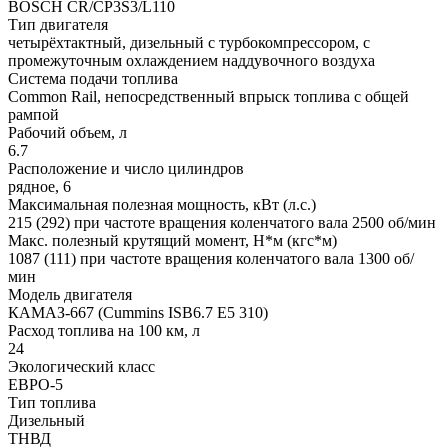
BOSCH CR/CP3S3/L110
Тип двигателя
четырёхтактный, дизельный с турбокомпрессором, с
промежуточным охлаждением наддувочного воздуха
Система подачи топлива
Common Rail, непосредственный впрыск топлива с общей
рампой
Рабочий объем, л
6.7
Расположение и число цилиндров
рядное, 6
Максимальная полезная мощность, кВт (л.с.)
215 (292) при частоте вращения коленчатого вала 2500 об/мин
Макс. полезный крутящий момент, Н*м (кгс*м)
1087 (111) при частоте вращения коленчатого вала 1300 об/
мин
Модель двигателя
КАМАЗ-667 (Cummins ISB6.7 E5 310)
Расход топлива на 100 км, л
24
Экологический класс
ЕВРО-5
Тип топлива
Дизельный
ТНВД