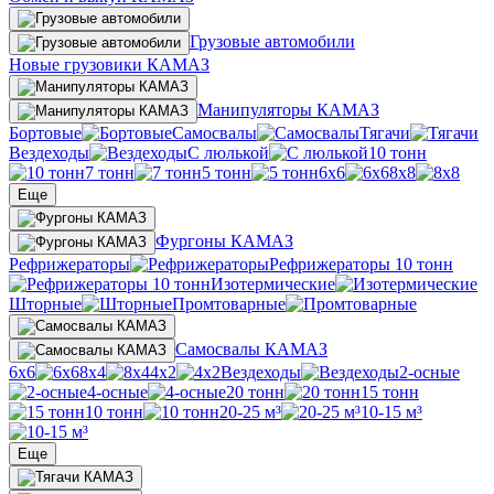
Грузовые автомобили
Новые грузовики КАМАЗ
Манипуляторы КАМАЗ
Бортовые
Самосвалы
Тягачи
Вездеходы
С люлькой
10 тонн
7 тонн
5 тонн
6х6
8х8
Еще
Фургоны КАМАЗ
Рефрижераторы
Рефрижераторы 10 тонн
Изотермические
Шторные
Промтоварные
Самосвалы КАМАЗ
6х6
8х4
4х2
Вездеходы
2-осные
4-осные
20 тонн
15 тонн
10 тонн
20-25 м³
10-15 м³
Еще