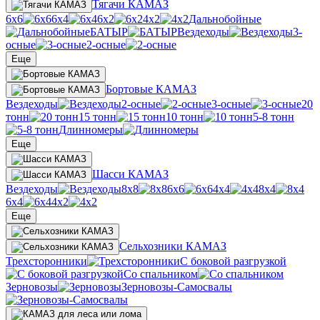
Тягачи КАМАЗ
6х6
6х4
6х2
4х2
Дальнобойные
БАТЫР
Вездеходы
3-
осные
2-осные
Еще
Бортовые КАМАЗ
Вездеходы
2-осные
3-осные
20
тонн
15 тонн
10 тонн
5-8 тонн
Длинномеры
Еще
Шасси КАМАЗ
Вездеходы
8х8
6х6
4х4
8х4
6х4
4х2
Еще
Сельхозники КАМАЗ
Трехсторонники
С боковой разгрузкой
Со спальником
Зерновозы
Зерновозы-Самосвалы