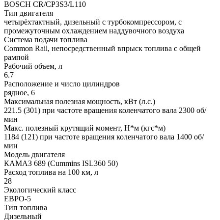
BOSCH CR/CP3S3/L110
Тип двигателя
четырёхтактный, дизельный с турбокомпрессором, с
промежуточным охлаждением наддувочного воздуха
Система подачи топлива
Common Rail, непосредственный впрыск топлива с общей
рампой
Рабочий объем, л
6.7
Расположение и число цилиндров
рядное, 6
Максимальная полезная мощность, кВт (л.с.)
221.5 (301) при частоте вращения коленчатого вала 2300 об/
мин
Макс. полезный крутящий момент, Н*м (кгс*м)
1184 (121) при частоте вращения коленчатого вала 1400 об/
мин
Модель двигателя
КАМАЗ 689 (Cummins ISL360 50)
Расход топлива на 100 км, л
28
Экологический класс
ЕВРО-5
Тип топлива
Дизельный