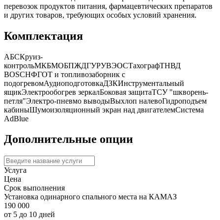
перевозок продуктов питания, фармацевтических препаратов
и других товаров, требующих особых условий хранения.
Комплектация
АБС
Круиз-
контроль
МКБ
МОБ
ПЖД
ГУР
УВЭОС
Тахограф
ТНВД
BOSCH
ФГОТ и топливозаборник с
подогревом
Аудиоподготовка
ДЗК
Инструментальный
ящик
Электрообогрев зеркал
Боковая защита
ТСУ "шкворень-
петля"
Электро-пневмо выводы
Выхлоп налево
Гидроподъем
кабины
Шумоизоляционный экран над двигателем
Система
AdBlue
Дополнительные опции
Услуга
Цена
Срок выполнения
Установка одинарного спального места на КАМАЗ
190 000
от 5 до 10 дней