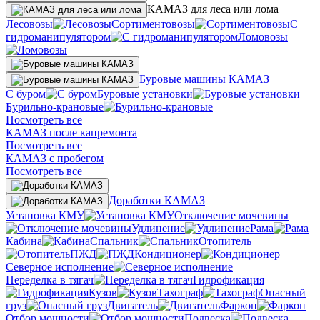
КАМАЗ для леса или лома
Лесовозы
Сортиментовозы
С
гидроманипулятором
Ломовозы
Буровые машины КАМАЗ
С буром
Буровые установки
Бурильно-крановые
Посмотреть все
КАМАЗ после капремонта
Посмотреть все
КАМАЗ с пробегом
Посмотреть все
Доработки КАМАЗ
Установка КМУ
Отключение мочевины
Удлинение
Рама
Кабина
Спальник
Отопитель
ПЖД
Кондиционер
Северное исполнение
Переделка в тягач
Гидрофикация
Кузов
Тахограф
Опасный
груз
Двигатель
Фаркоп
Отбор мощности
Подвеска