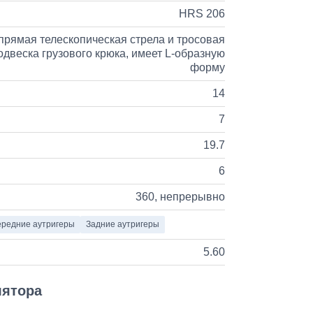
HRS 206
прямая телескопическая стрела и тросовая
одвеска грузового крюка, имеет L-образную
форму
14
7
19.7
6
360, непрерывно
редние аутригеры
Задние аутригеры
5.60
лятора