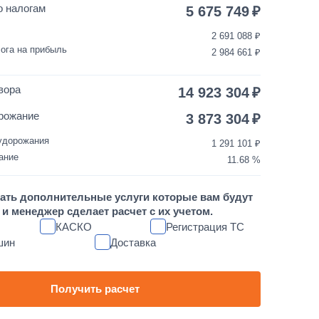
150 000
от 5 до 10 дней
о налогам
5 675 749
2 691 088
35 000
1 день
ога на прибыль
2 984 661
3 500
1 день
вора
14 923 304
10 000
1 день
рожание
3 873 304
удорожания
1 291 101
30 000
1 день
ание
11.68
1 700 000
от 5 до 10 дней
ать дополнительные услуги которые вам будут
и менеджер сделает расчет с их учетом.
60 000
1 день
КАСКО
Регистрация ТС
шин
Доставка
80 000
1 день
45 000
1 день
Получить расчет