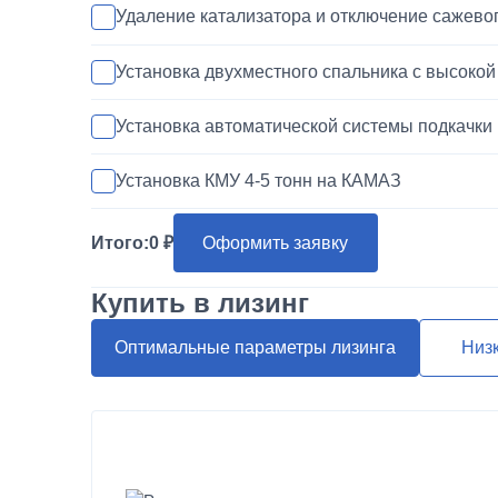
Удаление катализатора и отключение сажево
Установка двухместного спальника с высоко
Установка автоматической системы подкачки
Установка КМУ 4-5 тонн на КАМАЗ
Установка запасного колеса на КАМАЗ
Итого:
0
Оформить заявку
Покраска кабины КАМАЗ
Купить в лизинг
Переделка двигателя КАМАЗ ЕВРО-3/4/5 на 
Оптимальные параметры лизинга
Низ
Шумоизоляция кабины и двигателя КАМАЗ
Установка магнитолы и динамиков в КАМАЗ