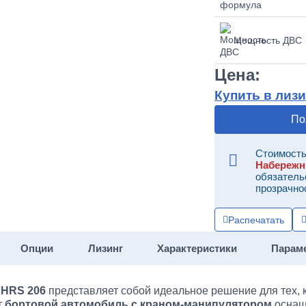
Мощность ДВС
Цена:
Купить в лизи
По
Стоимость
Набереж
обязатель
прозрачно
Распечатать
Опции
Лизинг
Характеристики
Парам
 HRS 206
представляет собой идеальное решение для тех, 
т
бортовой автомобиль с краном-манипулятором
оснащ