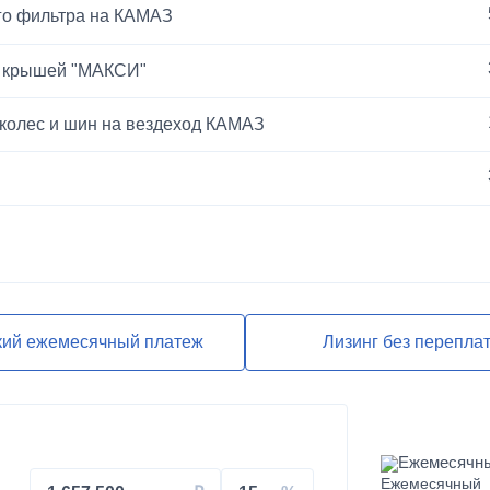
го фильтра на КАМАЗ
й крышей "МАКСИ"
 колес и шин на вездеход КАМАЗ
ЕВРО-2
кий ежемесячный платеж
Лизинг без перепла
Ежемесячн