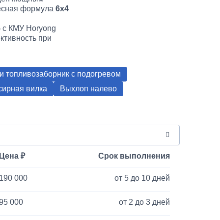
лёсная формула
6х4
5
с КМУ Horyong
ктивность при
и топливозаборник с подогревом
сирная вилка
Выхлоп налево
Цена
Срок выполнения
190 000
от 5 до 10 дней
95 000
от 2 до 3 дней