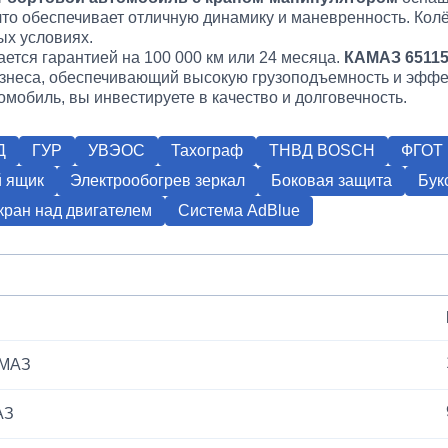
 что обеспечивает отличную динамику и маневренность. Ко
ых условиях.
ается гарантией на 100 000 км или 24 месяца.
КАМАЗ 6511
изнеса, обеспечивающий высокую грузоподъемность и эффе
мобиль, вы инвестируете в качество и долговечность.
Д
ГУР
УВЭОС
Тахограф
ТНВД BOSCH
ФГОТ 
 ящик
Электрообогрев зеркал
Боковая защита
Бук
ран над двигателем
Система AdBlue
АМАЗ
АЗ