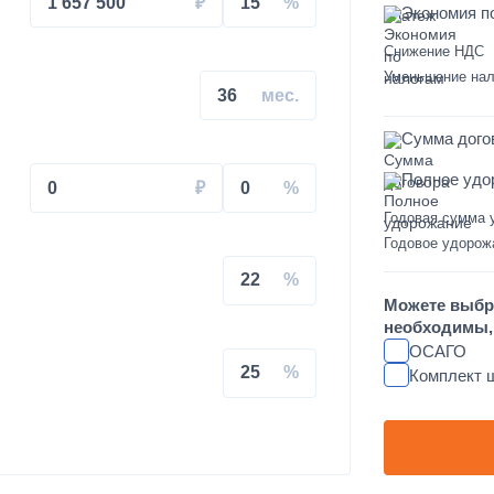
1 657 500
15
Экономия п
Снижение НДС
на КАМАЗ
Уменьшение нал
36
Сумма дого
свального кузова
Полное удо
0
0
Годовая сумма 
Годовое удорож
22
увеличенным салоном
Можете выбр
необходимы, 
душках на КАМАЗ
ОСАГО
25
Комплект 
L FT-TAC-PI09 на крышу