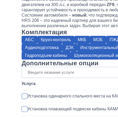
двигателем на 300 л.с. и коробкой передач
ZF9
,
гарантирует устойчивость и проходимость в люб
Состояние автомобиля –
новый
, что подтвержд
HRS 206 – это надежный партнер для вашего б
выполнении различных задач. Выбирая этот авто
Комплектация
АБС
Круиз-контроль
МКБ
МОБ
ПЖ
Аудиоподготовка
ДЗК
Инструментальный
Гидроподъем кабины
Шумоизоляционный эк
Дополнительные опции
Услуга
Установка одинарного спального места на К
Установка плавающей подвески кабины КАМ