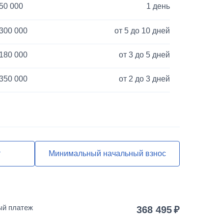
50 000
1 день
300 000
от 5 до 10 дней
180 000
от 3 до 5 дней
350 000
от 2 до 3 дней
40 000
1 день
120 000
от 3 до 5 дней
850 000
от 2 до 3 дней
т
Минимальный начальный взнос
55 000
от 2 до 3 дней
25 000
1 день
ый платеж
368 495