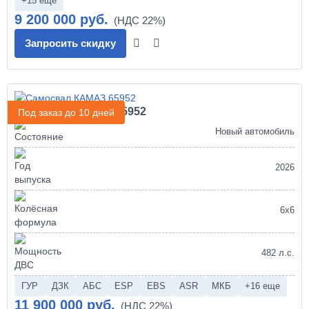
+15 еще
9 200 000 руб.
Запросить скидку
Самосвал КАМАЗ 65952
Под заказ до 10 дней
Новый автомобиль
2026
6х6
482 л.с.
ГУР
ДЗК
АБС
ESP
EBS
ASR
МКБ
+16 еще
11 900 000 руб.