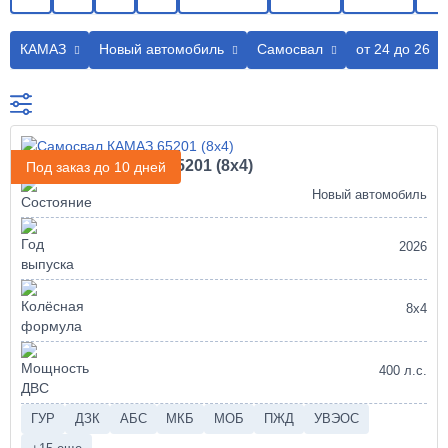
КАМАЗ
Новый автомобиль
Самосвал
от 24 до 26
Самосвал КАМАЗ 65201 (8х4)
Под заказ до 10 дней
Новый автомобиль
2026
8х4
400 л.с.
ГУР
ДЗК
АБС
МКБ
МОБ
ПЖД
УВЭОС