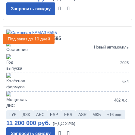
Запросить скидку
Самосвал КАМАЗ 6595
Под заказ до 10 дней
Новый автомобиль
2026
6х4
482 л.с.
ГУР
ДЗК
АБС
ESP
EBS
ASR
МКБ
+16 еще
11 200 000 руб.
Запросить скидку