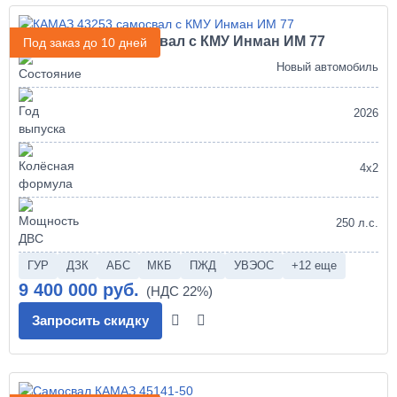
КАМАЗ 43253 самосвал с КМУ Инман ИМ 77
Под заказ до 10 дней
Новый автомобиль
2026
4х2
250 л.с.
ГУР
ДЗК
АБС
МКБ
ПЖД
УВЭОС
+12 еще
9 400 000 руб.
Запросить скидку