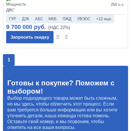
250 л.с.
ГУР
ДЗК
АБС
МКБ
ПЖД
УВЭОС
+12 еще
9 700 000 руб.
Запросить скидку
1
Готовы к покупке? Поможем с
выбором!
Выбор подходящего товара может быть сложным,
но мы здесь, чтобы облегчить этот процесс. Если
вам требуется больше информации или вы хотите
уточнить детали, наша команда готова помочь.
Оставьте свой номер, и мы позвоним, чтобы
ответить на все ваши вопросы.