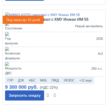
КАМАЗ 43253 самосвал с КМУ Инман ИМ 55
Под заказ до 10 дней
Новый автомобиль
2026
4х2
250 л.с.
ГУР
ДЗК
АБС
МКБ
ПЖД
УВЭОС
+12 еще
9 300 000 руб.
Запросить скидку