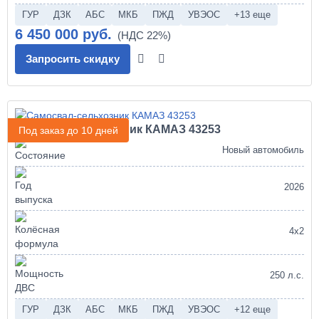
ГУР
ДЗК
АБС
МКБ
ПЖД
УВЭОС
+13 еще
6 450 000 руб.
Запросить скидку
Самосвал-сельхозник КАМАЗ 43253
Под заказ до 10 дней
Новый автомобиль
2026
4х2
250 л.с.
ГУР
ДЗК
АБС
МКБ
ПЖД
УВЭОС
+12 еще