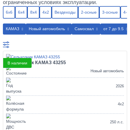
ограниченных условиях эксплуатации.
6х6
6х4
8х4
4х2
Вездеходы
2-осные
3-осные
4-о
КАМАЗ
Новый автомобиль
Самосвал
от 7 до 9.5
Сельхозник КАМАЗ 43255
В наличии
Новый автомобиль
2026
4х2
250 л.с.