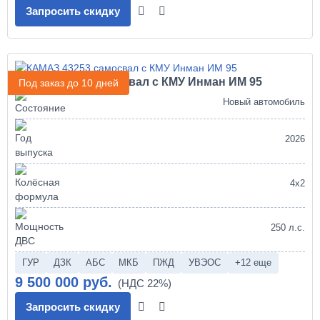
Запросить скидку
КАМАЗ 43253 самосвал с КМУ Инман ИМ 95
Под заказ до 10 дней
Новый автомобиль
2026
4х2
250 л.с.
ГУР
ДЗК
АБС
МКБ
ПЖД
УВЭОС
+12 еще
9 500 000 руб.
Запросить скидку