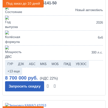
Самосвал КАМАЗ 45141-50
Под заказ до 10 дней
Новый автомобиль
2026
6х6
300 л.с.
ГУР
ДЗК
АБС
МКБ
МОБ
ПЖД
УВЭОС
+13 еще
8 700 000 руб.
Запросить скидку