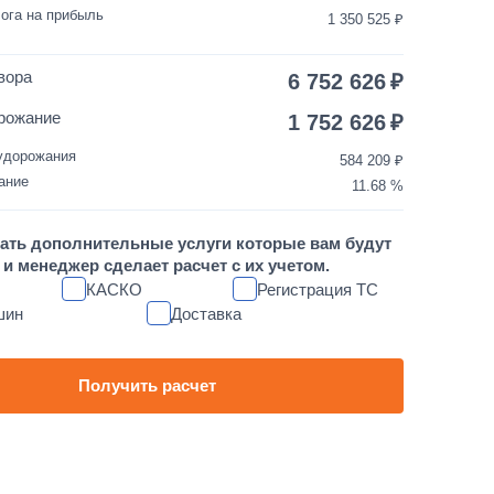
ога на прибыль
1 350 525
3 500
1 день
вора
6 752 626
30 000
1 день
рожание
1 752 626
удорожания
584 209
10 000
1 день
ание
11.68
1 700 000
от 5 до 10 дней
ать дополнительные услуги которые вам будут
и менеджер сделает расчет с их учетом.
60 000
1 день
КАСКО
Регистрация ТС
шин
Доставка
80 000
1 день
45 000
1 день
Получить расчет