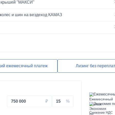
й крышей "МАКСИ"
 колес и шин на вездеход КАМАЗ
ЕВРО-2
кий ежемесячный платеж
Лизинг без перепла
Ежемесячн
750 000
15
Экономия п
Снижение НДС