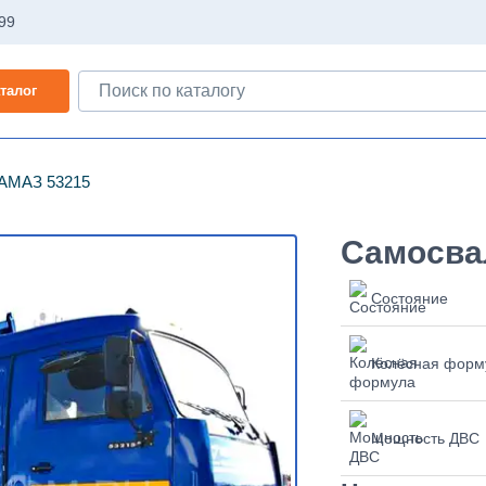
-99
талог
АМАЗ 53215
Самосва
Состояние
Колёсная форм
Мощность ДВС