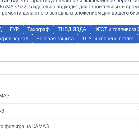
АЗ-152
, что гарантирует плавное и эффективное переключ
ал КАМАЗ 53215 идеально подходит для строительных и про
о ремонта делают его выгодным вложением для вашего биз
Д
ГУР
Тахограф
ТНВД ЯЗДА
ФГОТ и топливозаб
грев зеркал
Боковая защита
ТСУ "шкворень-петля"
АМАЗ
АЗ
го фильтра на КАМАЗ