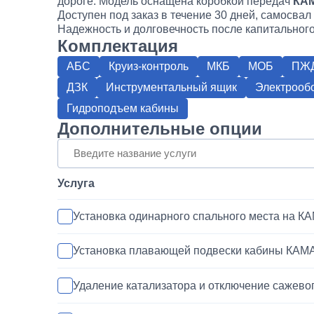
дороге. Модель оснащена коробкой передач
КАМ
Доступен под заказ в течение 30 дней, самосв
Надежность и долговечность после капитальног
Комплектация
АБС
Круиз-контроль
МКБ
МОБ
ПЖ
ДЗК
Инструментальный ящик
Электрообо
Гидроподъем кабины
Дополнительные опции
Услуга
Установка одинарного спального места на К
Установка плавающей подвески кабины КАМ
Удаление катализатора и отключение сажево