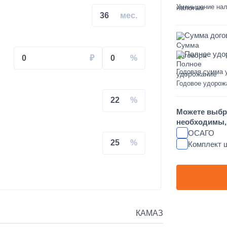
на КАМАЗ
Уменьшение нал
36
Сумма дого
Полное удо
0
0
Годовая сумма 
свального кузова
Годовое удорож
22
увеличенным салоном
Можете выбр
необходимы, 
душках на КАМАЗ
ОСАГО
25
Комплект 
L FT-TAC-PI09 на крышу
КАМАЗ