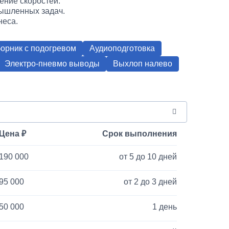
ение скоростей.
мышленных задач.
неса.
орник с подогревом
Аудиоподготовка
Электро-пневмо выводы
Выхлоп налево
Цена
Срок выполнения
190 000
от 5 до 10 дней
95 000
от 2 до 3 дней
50 000
1 день