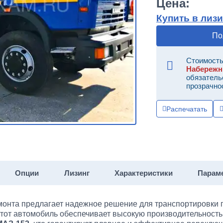
Цена:
Купить в лизи
По
Стоимость
Набереж
обязатель
прозрачно
Распечатать
Опции
Лизинг
Характеристики
Парам
монта предлагает надежное решение для транспортировки г
этот автомобиль обеспечивает высокую производительность