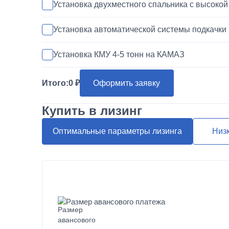
Установка двухместного спальника с высоко
Установка автоматической системы подкачки
Установка КМУ 4-5 тонн на КАМАЗ
Установка запасного колеса на КАМАЗ
Итого:
0
Оформить заявку
Покраска кабины КАМАЗ
Купить в лизинг
Переделка двигателя КАМАЗ ЕВРО-3/4/5 на 
Оптимальные параметры лизинга
Низ
Шумоизоляция кабины и двигателя КАМАЗ
Установка магнитолы и динамиков в КАМАЗ
Размер авансового платежа
Наращивание кузова и бортов на КАМАЗ