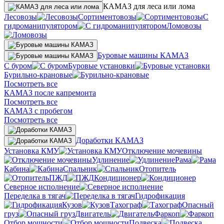
КАМАЗ для леса или лома
Лесовозы
Сортиментовозы
С
гидроманипулятором
Ломовозы
Буровые машины КАМАЗ
С буром
Буровые установки
Бурильно-крановые
Посмотреть все
КАМАЗ после капремонта
Посмотреть все
КАМАЗ с пробегом
Посмотреть все
Доработки КАМАЗ
Установка КМУ
Отключение мочевины
Удлинение
Рама
Кабина
Спальник
Отопитель
ПЖД
Кондиционер
Северное исполнение
Переделка в тягач
Гидрофикация
Кузов
Тахограф
Опасный
груз
Двигатель
Фаркоп
Отбор мощности
Подвеска