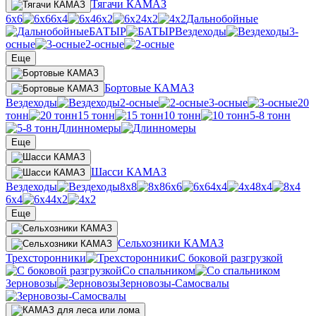
Тягачи КАМАЗ
6х6
6х4
6х2
4х2
Дальнобойные
БАТЫР
Вездеходы
3-
осные
2-осные
Еще
Бортовые КАМАЗ
Вездеходы
2-осные
3-осные
20
тонн
15 тонн
10 тонн
5-8 тонн
Длинномеры
Еще
Шасси КАМАЗ
Вездеходы
8х8
6х6
4х4
8х4
6х4
4х2
Еще
Сельхозники КАМАЗ
Трехсторонники
С боковой разгрузкой
Со спальником
Зерновозы
Зерновозы-Самосвалы