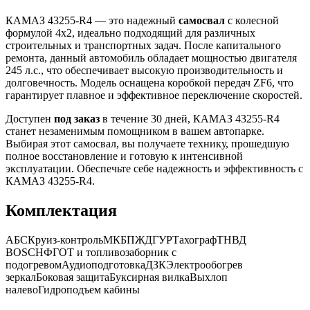
КАМАЗ 43255-R4 — это надежный
самосвал
с колесной
формулой 4х2, идеально подходящий для различных
строительных и транспортных задач. После капитального
ремонта, данный автомобиль обладает мощностью двигателя
245 л.с., что обеспечивает высокую производительность и
долговечность. Модель оснащена коробкой передач ZF6, что
гарантирует плавное и эффективное переключение скоростей.
Доступен
под заказ
в течение 30 дней, КАМАЗ 43255-R4
станет незаменимым помощником в вашем автопарке.
Выбирая этот самосвал, вы получаете технику, прошедшую
полное восстановление и готовую к интенсивной
эксплуатации. Обеспечьте себе надежность и эффективность с
КАМАЗ 43255-R4.
Комплектация
АБС
Круиз-контроль
МКБ
ПЖД
ГУР
Тахограф
ТНВД
BOSCH
ФГОТ и топливозаборник с
подогревом
Аудиоподготовка
ДЗК
Электрообогрев
зеркал
Боковая защита
Буксирная вилка
Выхлоп
налево
Гидроподъем кабины