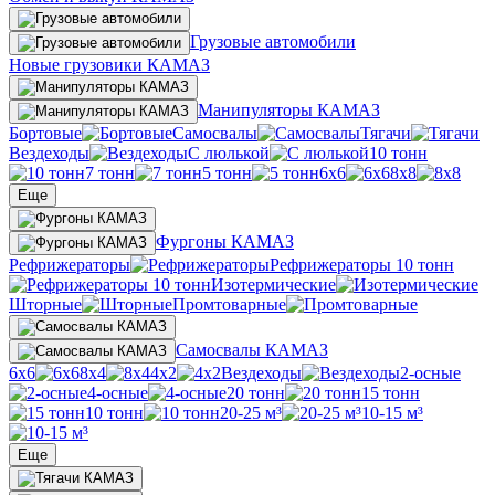
Грузовые автомобили
Новые грузовики КАМАЗ
Манипуляторы КАМАЗ
Бортовые
Самосвалы
Тягачи
Вездеходы
С люлькой
10 тонн
7 тонн
5 тонн
6х6
8х8
Еще
Фургоны КАМАЗ
Рефрижераторы
Рефрижераторы 10 тонн
Изотермические
Шторные
Промтоварные
Самосвалы КАМАЗ
6х6
8х4
4х2
Вездеходы
2-осные
4-осные
20 тонн
15 тонн
10 тонн
20-25 м³
10-15 м³
Еще