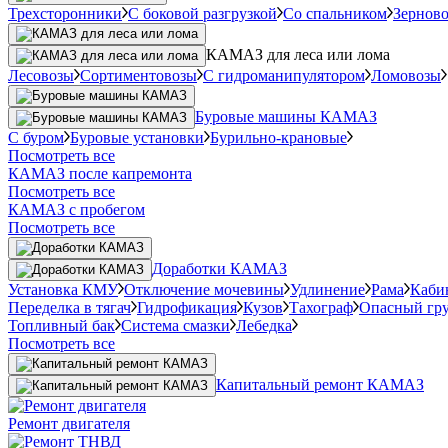
Трехсторонники
С боковой разгрузкой
Со спальником
Зернов
КАМАЗ для леса или лома
Лесовозы
Сортиментовозы
С гидроманипулятором
Ломовозы
Буровые машины КАМАЗ
С буром
Буровые установки
Бурильно-крановые
Посмотреть все
КАМАЗ после капремонта
Посмотреть все
КАМАЗ с пробегом
Посмотреть все
Доработки КАМАЗ
Установка КМУ
Отключение мочевины
Удлинение
Рама
Каби
Переделка в тягач
Гидрофикация
Кузов
Тахограф
Опасный гру
Топливный бак
Система смазки
Лебедка
Посмотреть все
Капитальный ремонт КАМАЗ
Ремонт двигателя