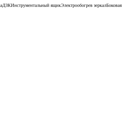
а
ДЗК
Инструментальный ящик
Электрообогрев зеркал
Боковая