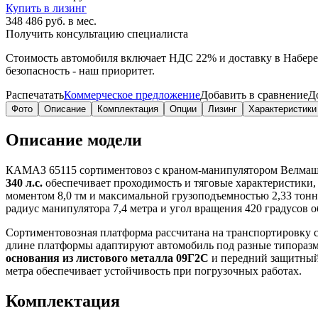
Купить в лизинг
348 486 руб. в мес.
Получить консультацию специалиста
Стоимость автомобиля включает
НДС 22%
и доставку в
Набер
безопасность - наш приоритет.
Распечатать
Коммерческое предложение
Добавить в сравнение
Д
Фото
Описание
Комплектация
Опции
Лизинг
Характеристики
Описание модели
КАМАЗ 65115 сортиментовоз с краном-манипулятором Велмаш 
340 л.с.
обеспечивает проходимость и тяговые характеристики
моментом 8,0 тм и максимальной грузоподъемностью 2,33 тонн
радиус манипулятора 7,4 метра и угол вращения 420 градусов 
Сортиментовозная платформа рассчитана на транспортировку с
длине платформы адаптируют автомобиль под разные типоразмер
основания из листового металла 09Г2С
и передний защитный 
метра обеспечивает устойчивость при погрузочных работах.
Комплектация