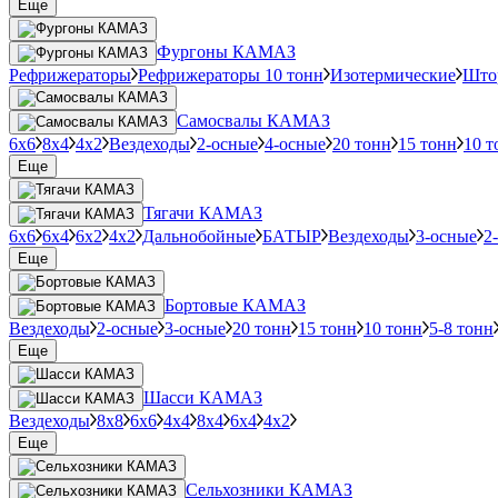
Еще
Фургоны КАМАЗ
Рефрижераторы
Рефрижераторы 10 тонн
Изотермические
Што
Самосвалы КАМАЗ
6х6
8х4
4х2
Вездеходы
2-осные
4-осные
20 тонн
15 тонн
10 т
Еще
Тягачи КАМАЗ
6х6
6х4
6х2
4х2
Дальнобойные
БАТЫР
Вездеходы
3-осные
2
Еще
Бортовые КАМАЗ
Вездеходы
2-осные
3-осные
20 тонн
15 тонн
10 тонн
5-8 тонн
Еще
Шасси КАМАЗ
Вездеходы
8х8
6х6
4х4
8х4
6х4
4х2
Еще
Сельхозники КАМАЗ