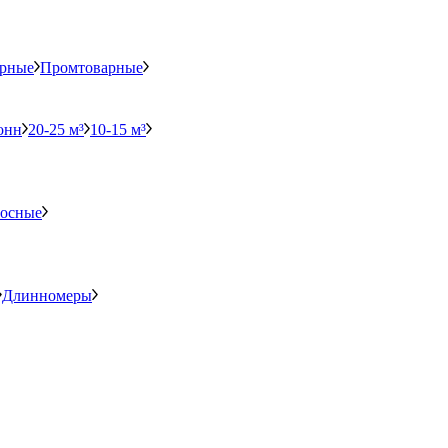
рные
Промтоварные
онн
20-25 м³
10-15 м³
-осные
Длинномеры