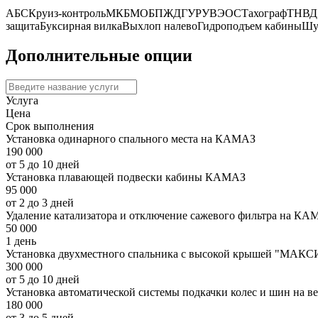
АБС
Круиз-контроль
МКБ
МОБ
ПЖД
ГУР
УВЭОС
Тахограф
ТНВД
защита
Буксирная вилка
Выхлоп налево
Гидроподъем кабины
Шу
Дополнительные опции
Услуга
Цена
Срок выполнения
Установка одинарного спального места на КАМАЗ
190 000
от 5 до 10 дней
Установка плавающей подвески кабины КАМАЗ
95 000
от 2 до 3 дней
Удаление катализатора и отключение сажевого фильтра на КА
50 000
1 день
Установка двухместного спальника с высокой крышей "МАКС
300 000
от 5 до 10 дней
Установка автоматической системы подкачки колес и шин на 
180 000
от 3 до 5 дней