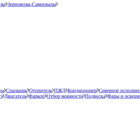
озы
Зерновозы-Самосвалы
на
Спальник
Отопитель
ПЖД
Кондиционер
Северное исполне
з
Двигатель
Фаркоп
Отбор мощности
Подвеска
Фары и освещ