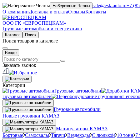
sale@esk-auto.ru
+7 (85
Набережные Челны
О компании
Доставка и оплата
Отзывы
Контакты
ООО ГК «ЕВРОСПЕЦКАМ»
Грузовые автомобили и спецтехника
Каталог
Поиск
Поиск товаров в каталоге
Везде
Заказать звонок
Категории
Грузовые автомобили
грузовых автомобилей
Переобо
Грузовые автомобили
Новые грузовики КАМАЗ
Манипуляторы КАМАЗ
Бортовые
Самосвалы
Тягачи
Вездеходы
С люлькой
10 тонн
7 