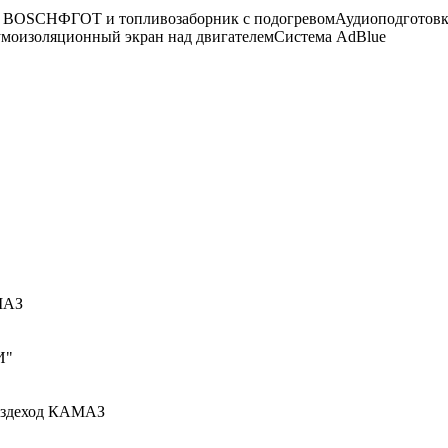
 BOSCH
ФГОТ и топливозаборник с подогревом
Аудиоподготовк
моизоляционный экран над двигателем
Система AdBlue
МАЗ
И"
вездеход КАМАЗ