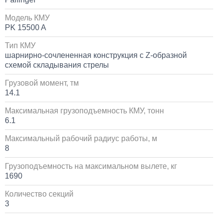
30 000
Модель КМУ
PK 15500 A
1 день
Тип КМУ
Установка сдвоенной двухрядной кабины с
шарнирно-сочлененная конструкция с Z-образной
увеличенным салоном
схемой складывания стрелы
1 700 000
Грузовой момент, тм
14.1
от 5 до 10 дней
Максимальная грузоподъемность КМУ, тонн
6.1
Установка пневмоподвески на воздушных подушках
на КАМАЗ
Максимальный рабочий радиус работы, м
8
60 000
Грузоподъемность на максимальном вылете, кг
1690
1 день
Количество секций
Установка стояночного кондиционера JUKOOL FT-
3
TAC-PI09 на крышу