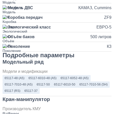
35 000
Модель ДВС
КАМАЗ, Cummins
Коробка передач
ZF9
1 день
Экологический класс
ЕВРО-5
Установка продувочного пистолета в кабину
Объём баков
500 литров
3 500
Поколение
К3
Подробные параметры
1 день
Модельный ряд
Установка системы контроля положения
самосвального кузова
Модели и модификации
65117-48 (A5)
65117-6010-48 (A5)
65117-6052-48 (A5)
10 000
65117-7010-48 (A5)
65117-50
65117-6010-50
65117-7010-56 (5Н)
65117 (RS)
65117-37
1 день
Кран-манипулятор
Установка и замена компрессора КАМАЗ
Производитель КМУ
Palfinger