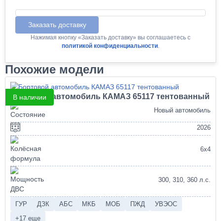
Заказать доставку
Нажимая кнопку «Заказать доставку» вы соглашаетесь с
политикой конфиденциальности
.
Похожие модели
Бортовой автомобиль КАМАЗ 65117 тентованный
В наличии
Новый автомобиль
2026
6х4
300, 310, 360 л.с.
ГУР
ДЗК
АБС
МКБ
МОБ
ПЖД
УВЭОС
+17 еще