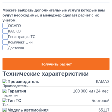
Шумоизоляция кабины и двигателя КАМАЗ
Можете выбрать дополнительные услуги которые вам
55 000
будут необходимы, и менеджер сделает расчет с их
учетом.
от 2 до 3 дней
ОСАГО
КАСКО
Регистрация ТС
Установка магнитолы и динамиков в КАМАЗ
Комплект шин
Доставка
25 000
1 день
Получить расчет
Наращивание кузова и бортов на КАМАЗ
Технические характеристики
Производитель
КАМАЗ
150 000
Гарантия
100 000 км / 24 мес.
от 5 до 10 дней
Тип ТС
Бортовой
Установка и подключение рации с антенной на КАМАЗ
Модель автомобиля
65117