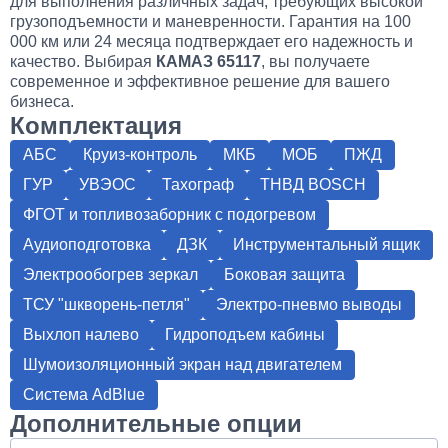
для выполнения различных задач, требующих высокой
грузоподъемности и маневренности. Гарантия на 100
000 км или 24 месяца подтверждает его надежность и
качество. Выбирая
КАМАЗ 65117
, вы получаете
современное и эффективное решение для вашего
бизнеса.
Комплектация
АБС
Круиз-контроль
МКБ
МОБ
ПЖД
ГУР
УВЭОС
Тахограф
ТНВД BOSCH
ФГОТ и топливозаборник с подогревом
Аудиоподготовка
ДЗК
Инструментальный ящик
Электрообогрев зеркал
Боковая защита
ТСУ "шкворень-петля"
Электро-пневмо выводы
Выхлоп налево
Гидроподъем кабины
Шумоизоляционный экран над двигателем
Система AdBlue
Дополнительные опции