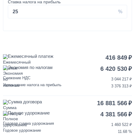
Ставка налога на прибыль
Установка запасного колеса на КАМАЗ
25
40 000
1 день
Покраска кабины КАМАЗ
Ежемесячный платеж
416 849
Экономия по налогам
120 000
6 420 530
Снижение НДС
3 044 217
от 3 до 5 дней
Уменьшение налога на прибыль
3 376 313
Переделка двигателя КАМАЗ ЕВРО-3/4/5 на ЕВРО-2
Сумма договора
16 881 566
850 000
Полное удорожание
4 381 566
от 2 до 3 дней
Годовая сумма удорожания
1 460 522
Годовое удорожание
11.68