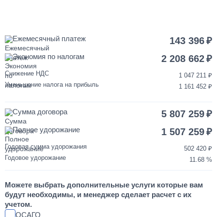
от 3 до 5 дней
Установка запасного колеса на КАМАЗ
Ежемесячный платеж
143 396
Экономия по налогам
40 000
2 208 662
Снижение НДС
1 047 211
1 день
Уменьшение налога на прибыль
1 161 452
Переделка двигателя КАМАЗ ЕВРО-3/4/5 на ЕВРО-2
Сумма договора
5 807 259
850 000
Полное удорожание
1 507 259
от 2 до 3 дней
Годовая сумма удорожания
502 420
Годовое удорожание
11.68
Шумоизоляция кабины и двигателя КАМАЗ
Можете выбрать дополнительные услуги которые вам
55 000
будут необходимы, и менеджер сделает расчет с их
учетом.
от 2 до 3 дней
ОСАГО