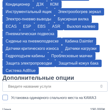
Кондиционер
ДЗК
КОМ
Инструментальный ящик
Электрообогрев зеркал
Электро-пневмо выводы
Буксирная вилка
ECAS
ESP
EBS
ASR
Выхлоп налево
Пневматическая подвеска
Сиденье на пневмоподвеске
Кабина Daimler
Датчики критического износа
Датчики нагрузки
Гидроподъем кабины
Проблесковые маячки
Защита электропроводки
Защитный кожух бака
Система AdBlue
Дополнительные опции
Установка одинарного спального места на КАМАЗ
190 000