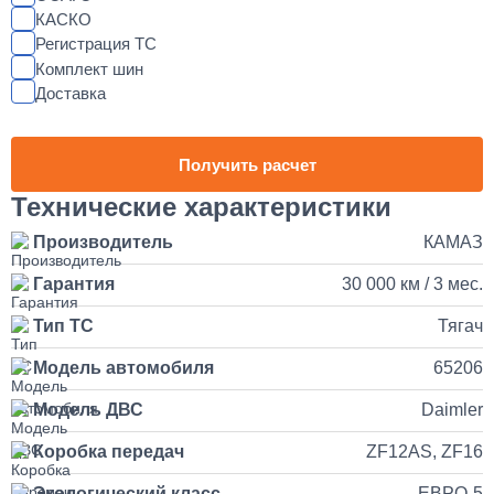
КАСКО
Регистрация ТС
Установка магнитолы и динамиков в КАМАЗ
Комплект шин
Доставка
25 000
1 день
Получить расчет
Наращивание кузова и бортов на КАМАЗ
Технические характеристики
Производитель
КАМАЗ
150 000
Гарантия
30 000 км / 3 мес.
от 5 до 10 дней
Тип ТС
Тягач
Установка и подключение рации с антенной на КАМАЗ
Модель автомобиля
65206
35 000
Модель ДВС
Daimler
Коробка передач
ZF12AS, ZF16
1 день
Экологический класс
ЕВРО-5