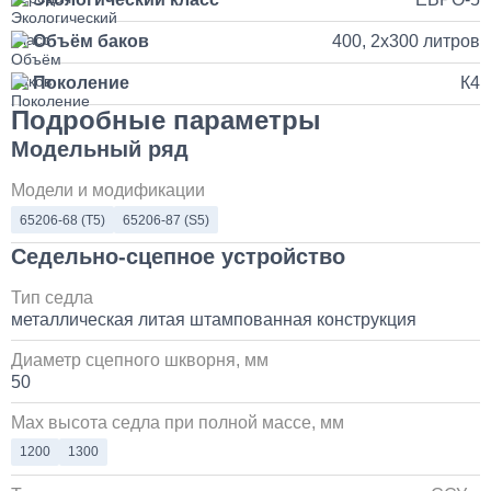
Установка продувочного пистолета в кабину
Объём баков
400, 2х300 литров
3 500
Поколение
К4
Подробные параметры
1 день
Модельный ряд
Установка и замена компрессора КАМАЗ
Модели и модификации
65206-68 (Т5)
65206-87 (S5)
30 000
Седельно-сцепное устройство
1 день
Тип седла
металлическая литая штампованная конструкция
Установка системы контроля положения
самосвального кузова
Диаметр сцепного шкворня, мм
50
10 000
Max высота седла при полной массе, мм
1 день
1200
1300
Установка сдвоенной двухрядной кабины с