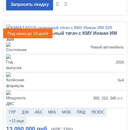
Запросить скидку
КАМАЗ 65115 седельный тягач с КМУ Инман ИМ
Под заказ до 10 дней
320
Новый автомобиль
2026
6х4
300, 310, 340 л.с.
ГУР
ДЗК
АБС
МКБ
МОБ
ПЖД
УВЭОС
+13 еще
13 050 000 руб.