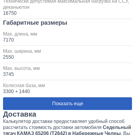
Технически допустимая максимальная нагрузка на ССУ,
увеличенным салоном
деканьютон
16750
1 700 000
Габаритные размеры
от 5 до 10 дней
Max. длина, мм
7170
Установка пневмоподвески на воздушных подушках
на КАМАЗ
Max. ширина, мм
2550
60 000
Max. высота, мм
3745
1 день
Колесная база, мм
Установка стояночного кондиционера JUKOOL FT-
3300 + 1440
TAC-PI09 на крышу
Показать еще
80 000
Доставка
Калькулятор доставки предоставляет удобный способ
1 день
рассчитать стоимость доставки автомобиля
Седельный
тягач КАМАЗ 65206 (Т2642) в Набережные Челны
. Вы