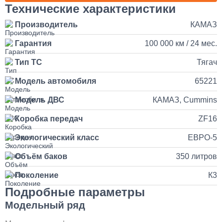
Наращивание кузова и бортов на КАМАЗ
Технические характеристики
Производитель
КАМАЗ
150 000
Гарантия
100 000 км / 24 мес.
от 5 до 10 дней
Тип ТС
Тягач
Установка и подключение рации с антенной на КАМАЗ
Модель автомобиля
65221
35 000
Модель ДВС
КАМАЗ, Cummins
Коробка передач
ZF16
1 день
Экологический класс
ЕВРО-5
Установка продувочного пистолета в кабину
Объём баков
350 литров
3 500
Поколение
К3
Подробные параметры
1 день
Модельный ряд
Установка и замена компрессора КАМАЗ