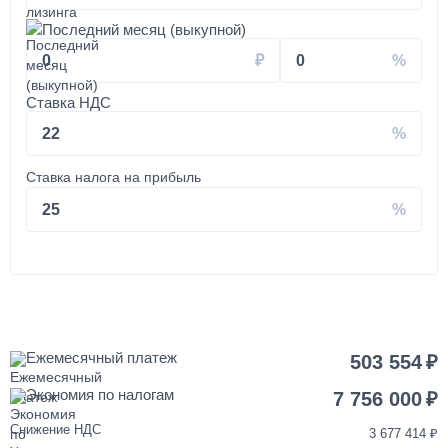
от 3 до 5 дней
Последний месяц (выкупной)
0
0
Установка КМУ 4-5 тонн на КАМАЗ
Ставка НДС
350 000
22
от 2 до 3 дней
Ставка налога на прибыль
Установка запасного колеса на КАМАЗ
25
40 000
1 день
Покраска кабины КАМАЗ
Ежемесячный платеж
503 554
Экономия по налогам
120 000
7 756 000
Снижение НДС
3 677 414
от 3 до 5 дней