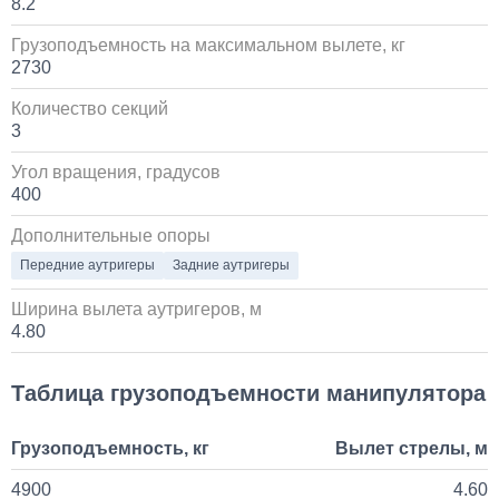
8.2
60 000
Грузоподъемность на максимальном вылете, кг
2730
1 день
Количество секций
3
Установка стояночного кондиционера JUKOOL FT-
TAC-PI09 на крышу
Угол вращения, градусов
400
80 000
Дополнительные опоры
1 день
Передние аутригеры
Задние аутригеры
Ширина вылета аутригеров, м
Установка Bi-LED линз в фары КАМАЗ
4.80
45 000
Таблица грузоподъемности манипулятора
1 день
Грузоподъемность, кг
Вылет стрелы, м
4900
4.60