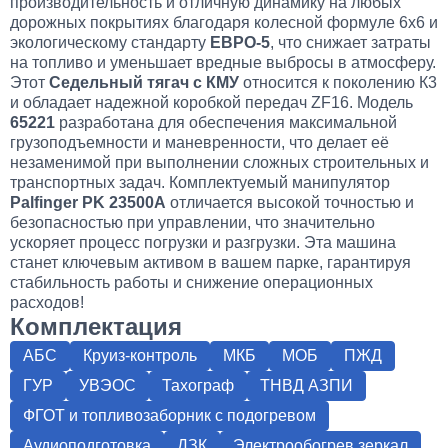
производительность и отличную динамику на любых
дорожных покрытиях благодаря колесной формуле 6х6 и
экологическому стандарту
ЕВРО-5
, что снижает затраты
на топливо и уменьшает вредные выбросы в атмосферу.
Этот
Седельный тягач с КМУ
относится к поколению К3
и обладает надежной коробкой передач ZF16. Модель
65221
разработана для обеспечения максимальной
грузоподъемности и маневренности, что делает её
незаменимой при выполнении сложных строительных и
транспортных задач. Комплектуемый манипулятор
Palfinger PK 23500A
отличается высокой точностью и
безопасностью при управлении, что значительно
ускоряет процесс погрузки и разгрузки. Эта машина
станет ключевым активом в вашем парке, гарантируя
стабильность работы и снижение операционных
расходов!
Комплектация
АБС
Круиз-контроль
МКБ
МОБ
ПЖД
ГУР
УВЭОС
Тахограф
ТНВД АЗПИ
ФГОТ и топливозаборник с подогревом
Аудиоподготовка
ДЗК
Электрообогрев зеркал