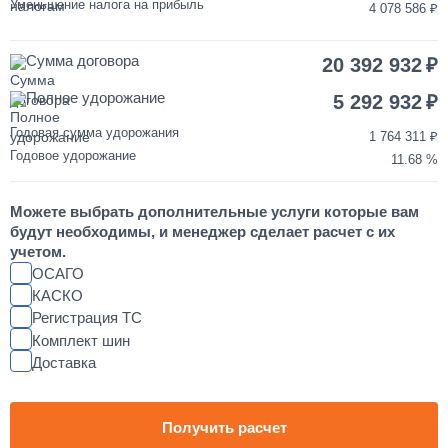
Уменьшение налога на прибыль
4 078 586
Переделка двигателя КАМАЗ ЕВРО-3/4/5 на ЕВРО-2
Сумма договора
20 392 932
850 000
Полное удорожание
5 292 932
от 2 до 3 дней
Годовая сумма удорожания
1 764 311
Годовое удорожание
11.68
Шумоизоляция кабины и двигателя КАМАЗ
Можете выбрать дополнительные услуги которые вам
55 000
будут необходимы, и менеджер сделает расчет с их
учетом.
от 2 до 3 дней
ОСАГО
КАСКО
Регистрация ТС
Установка магнитолы и динамиков в КАМАЗ
Комплект шин
Доставка
25 000
1 день
Получить расчет