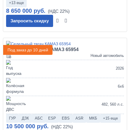
+13 еще
8 650 000 руб.
Запросить скидку
Седельный тягач КАМАЗ 65954
Под заказ до 10 дней
Новый автомобиль
2026
6х6
482, 560 л.с.
ГУР
ДЗК
АБС
ESP
EBS
ASR
МКБ
+15 еще
10 500 000 руб.