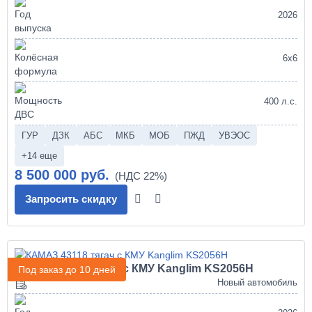
2026
6х6
400 л.с.
ГУР
ДЗК
АБС
МКБ
МОБ
ПЖД
УВЭОС
+14 еще
8 500 000 руб.
Запросить скидку
КАМАЗ 43118 тягач с КМУ Kanglim KS2056H
Под заказ до 10 дней
Новый автомобиль