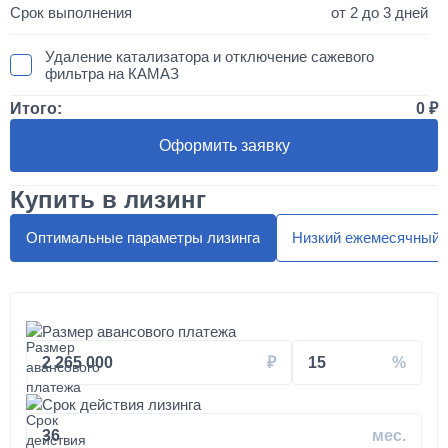
от 2 до 3 дней
Удаление катализатора и отключение сажевого
фильтра на КАМАЗ
Итого:
0
50 000
Оформить заявку
1 день
Купить в лизинг
Установка двухместного спальника с высокой крышей
"МАКСИ"
Оптимальные параметры лизинга
Низкий ежемесячный 
300 000
от 5 до 10 дней
Размер авансового платежа
Установка автоматической системы подкачки колес и
2 265 000
15
шин на вездеход КАМАЗ
Срок действия лизинга
180 000
36