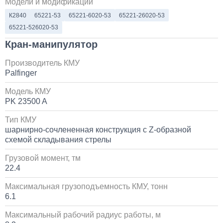
Модели и модификации
К2840
65221-53
65221-6020-53
65221-26020-53
30 000
65221-526020-53
1 день
Кран-манипулятор
Установка системы контроля положения
Производитель КМУ
самосвального кузова
Palfinger
Модель КМУ
10 000
PK 23500 A
1 день
Тип КМУ
шарнирно-сочлененная конструкция с Z-образной
Установка сдвоенной двухрядной кабины с
схемой складывания стрелы
увеличенным салоном
Грузовой момент, тм
1 700 000
22.4
Максимальная грузоподъемность КМУ, тонн
от 5 до 10 дней
6.1
Установка пневмоподвески на воздушных подушках
Максимальный рабочий радиус работы, м
на КАМАЗ