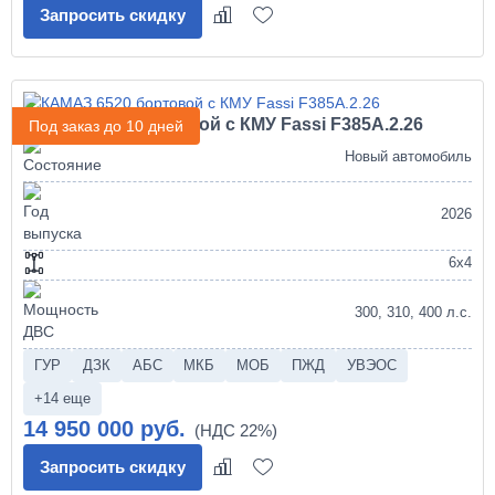
Запросить скидку
КАМАЗ 6520 бортовой с КМУ Fassi F385A.2.26
Под заказ до 10 дней
Новый автомобиль
2026
6х4
300, 310, 400 л.с.
ГУР
ДЗК
АБС
МКБ
МОБ
ПЖД
УВЭОС
+14 еще
14 950 000 руб.
Запросить скидку