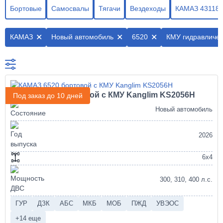
Бортовые
Самосвалы
Тягачи
Вездеходы
КАМАЗ 43118
КАМАЗ
Новый автомобиль
6520
КМУ гидравличес
КАМАЗ 6520 бортовой с КМУ Kanglim KS2056H
Под заказ до 10 дней
Новый автомобиль
2026
6х4
300, 310, 400 л.с.
ГУР
ДЗК
АБС
МКБ
МОБ
ПЖД
УВЭОС
+14 еще