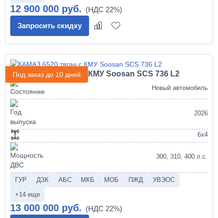
12 900 000 руб.
Запросить скидку
КАМАЗ 6520 тягач с КМУ Soosan SCS 736 L2
Под заказ до 10 дней
Новый автомобиль
2026
6х4
300, 310, 400 л.с.
ГУР
ДЗК
АБС
МКБ
МОБ
ПЖД
УВЭОС
+14 еще
13 000 000 руб.