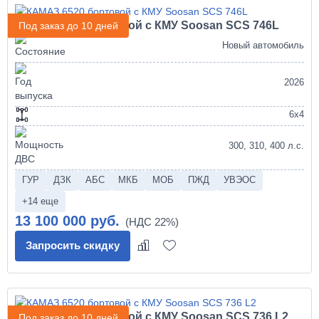
КАМАЗ 6520 бортовой с КМУ Soosan SCS 746L
Под заказ до 10 дней
Новый автомобиль
2026
6х4
300, 310, 400 л.с.
ГУР
ДЗК
АБС
МКБ
МОБ
ПЖД
УВЭОС
+14 еще
13 100 000 руб.
Запросить скидку
КАМАЗ 6520 бортовой с КМУ Soosan SCS 736 L2
Под заказ до 10 дней