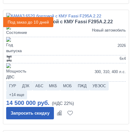
КАМАЗ 6520 бортовой с КМУ Fassi F295A.2.22
Под заказ до 10 дней
Новый автомобиль
2026
6х4
300, 310, 400 л.с.
ГУР
ДЗК
АБС
МКБ
МОБ
ПЖД
УВЭОС
+14 еще
14 500 000 руб.
Запросить скидку