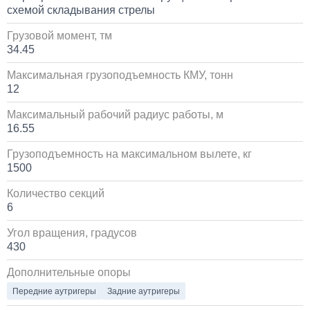
схемой складывания стрелы
10 000
Грузовой момент, тм
34.45
1 день
Максимальная грузоподъемность КМУ, тонн
12
Установка сдвоенной двухрядной кабины с
увеличенным салоном
Максимальный рабочий радиус работы, м
16.55
1 700 000
Грузоподъемность на максимальном вылете, кг
от 5 до 10 дней
1500
Количество секций
Установка пневмоподвески на воздушных подушках
на КАМАЗ
6
Угол вращения, градусов
60 000
430
1 день
Дополнительные опоры
Передние аутригеры
Задние аутригеры
Установка стояночного кондиционера JUKOOL FT-