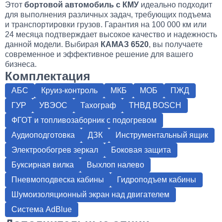
Этот
бортовой автомобиль с КМУ
идеально подходит
для выполнения различных задач, требующих подъема
и транспортировки грузов. Гарантия на 100 000 км или
24 месяца подтверждает высокое качество и надежность
данной модели. Выбирая
КАМАЗ 6520
, вы получаете
современное и эффективное решение для вашего
бизнеса.
Комплектация
АБС
Круиз-контроль
МКБ
МОБ
ПЖД
ГУР
УВЭОС
Тахограф
ТНВД BOSCH
ФГОТ и топливозаборник с подогревом
Аудиоподготовка
ДЗК
Инструментальный ящик
Электрообогрев зеркал
Боковая защита
Буксирная вилка
Выхлоп налево
Пневмоподвеска кабины
Гидроподъем кабины
Шумоизоляционный экран над двигателем
Система AdBlue