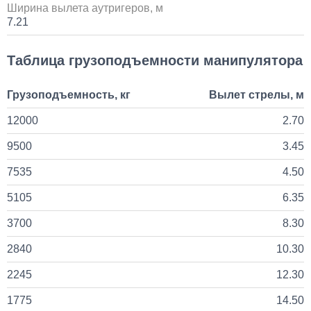
TAC-PI09 на крышу
Ширина вылета аутригеров, м
7.21
80 000
Таблица грузоподъемности манипулятора
1 день
Грузоподъемность, кг
Вылет стрелы, м
Установка Bi-LED линз в фары КАМАЗ
12000
2.70
45 000
9500
3.45
1 день
7535
4.50
5105
6.35
3700
8.30
2840
10.30
2245
12.30
1775
14.50