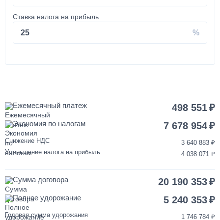
от 2 до 3 дней
Ставка налога на прибыль
Покраска кабины КАМАЗ
25
120 000
от 3 до 5 дней
Установка запасного колеса на КАМАЗ
Ежемесячный платеж
498 551
Экономия по налогам
40 000
7 678 954
Снижение НДС
3 640 883
1 день
Уменьшение налога на прибыль
4 038 071
Переделка двигателя КАМАЗ ЕВРО-3/4/5 на ЕВРО-2
Сумма договора
20 190 353
850 000
Полное удорожание
5 240 353
от 2 до 3 дней
Годовая сумма удорожания
1 746 784