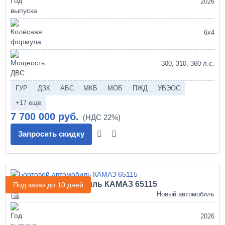
2026
6х4
300, 310, 360 л.с.
ГУР
ДЗК
АБС
МКБ
МОБ
ПЖД
УВЭОС
+17 еще
7 700 000 руб.
Запросить скидку
Бортовой автомобиль КАМАЗ 65115
Под заказ до 10 дней
Новый автомобиль
2026