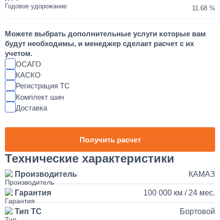
Годовое удорожание
11.68
Шумоизоляция кабины и двигателя КАМАЗ
Можете выбрать дополнительные услуги которые вам
55 000
будут необходимы, и менеджер сделает расчет с их
учетом.
от 2 до 3 дней
ОСАГО
КАСКО
Регистрация ТС
Установка магнитолы и динамиков в КАМАЗ
Комплект шин
Доставка
25 000
1 день
Получить расчет
Наращивание кузова и бортов на КАМАЗ
Технические характеристики
Производитель
КАМАЗ
150 000
Гарантия
100 000 км / 24 мес.
от 5 до 10 дней
Тип ТС
Бортовой