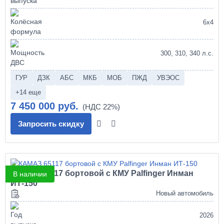
6х4
300, 310, 340 л.с.
ГУР
ДЗК
АБС
МКБ
МОБ
ПЖД
УВЭОС
+14 еще
7 450 000 руб.
Запросить скидку
КАМАЗ 65117 бортовой с КМУ Palfinger Инман
В наличии
ИТ-150
Новый автомобиль
2026