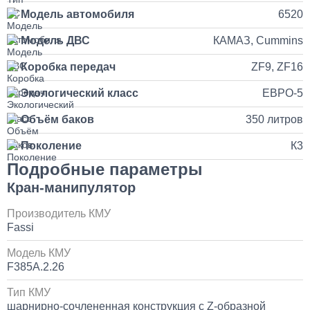
Установка и подключение рации с антенной на КАМАЗ
Модель автомобиля
6520
35 000
Модель ДВС
КАМАЗ, Cummins
Коробка передач
ZF9, ZF16
1 день
Экологический класс
ЕВРО-5
Установка продувочного пистолета в кабину
Объём баков
350 литров
3 500
Поколение
К3
Подробные параметры
1 день
Кран-манипулятор
Установка и замена компрессора КАМАЗ
Производитель КМУ
Fassi
30 000
Модель КМУ
1 день
F385A.2.26
Тип КМУ
Установка системы контроля положения
шарнирно-сочлененная конструкция с Z-образной
самосвального кузова