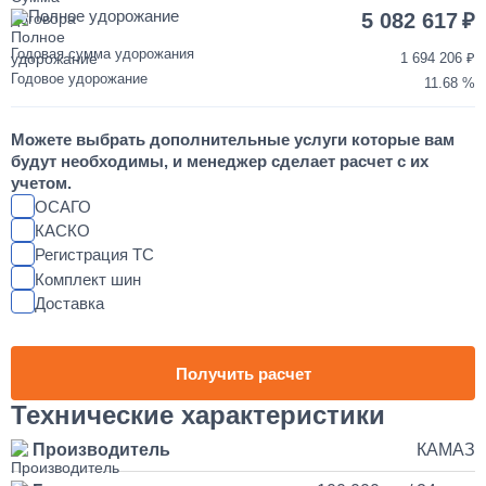
850 000
Полное удорожание
5 082 617
от 2 до 3 дней
Годовая сумма удорожания
1 694 206
Годовое удорожание
11.68
Шумоизоляция кабины и двигателя КАМАЗ
Можете выбрать дополнительные услуги которые вам
55 000
будут необходимы, и менеджер сделает расчет с их
учетом.
от 2 до 3 дней
ОСАГО
КАСКО
Регистрация ТС
Установка магнитолы и динамиков в КАМАЗ
Комплект шин
Доставка
25 000
1 день
Получить расчет
Наращивание кузова и бортов на КАМАЗ
Технические характеристики
Производитель
КАМАЗ
150 000