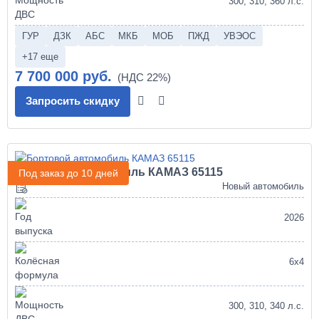
300, 310, 360 л.с.
ГУР
ДЗК
АБС
МКБ
МОБ
ПЖД
УВЭОС
+17 еще
7 700 000 руб.
Запросить скидку
Бортовой автомобиль КАМАЗ 65115
Под заказ до 10 дней
Новый автомобиль
2026
6х4
300, 310, 340 л.с.