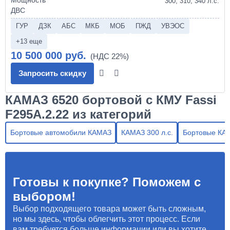
300, 310, 340 л.с.
ГУР
ДЗК
АБС
МКБ
МОБ
ПЖД
УВЭОС
+13 еще
10 500 000 руб.
Запросить скидку
КАМАЗ 6520 бортовой с КМУ Fassi
F295A.2.22 из категорий
Бортовые автомобили КАМАЗ
КАМАЗ 300 л.с.
Бортовые КА
Готовы к покупке? Поможем с
выбором!
Выбор подходящего товара может быть сложным,
но мы здесь, чтобы облегчить этот процесс. Если
вам требуется больше информации или вы хотите