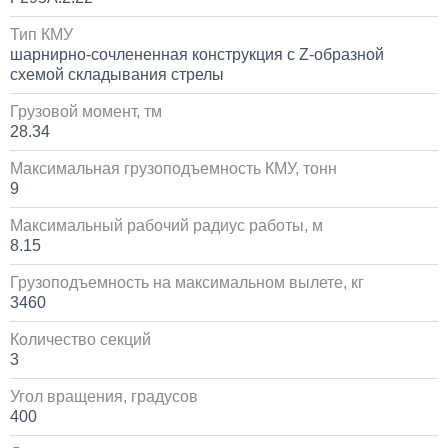
Тип КМУ
Установка системы контроля положения
шарнирно-сочлененная конструкция с Z-образной
самосвального кузова
схемой складывания стрелы
10 000
Грузовой момент, тм
28.34
1 день
Максимальная грузоподъемность КМУ, тонн
9
Установка сдвоенной двухрядной кабины с
увеличенным салоном
Максимальный рабочий радиус работы, м
8.15
1 700 000
Грузоподъемность на максимальном вылете, кг
от 5 до 10 дней
3460
Количество секций
Установка пневмоподвески на воздушных подушках
на КАМАЗ
3
Угол вращения, градусов
60 000
400