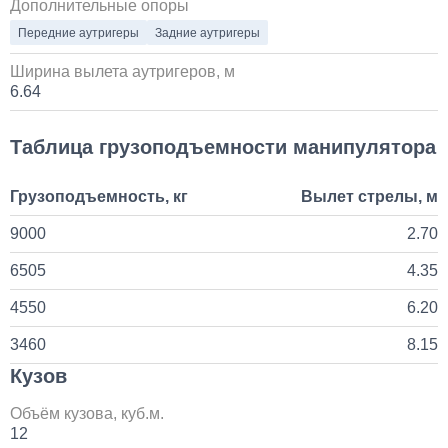
1 день
Дополнительные опоры
Передние аутригеры
Задние аутригеры
Установка стояночного кондиционера JUKOOL FT-
TAC-PI09 на крышу
Ширина вылета аутригеров, м
6.64
80 000
Таблица грузоподъемности манипулятора
1 день
Грузоподъемность, кг
Вылет стрелы, м
Установка Bi-LED линз в фары КАМАЗ
9000
2.70
45 000
6505
4.35
1 день
4550
6.20
3460
8.15
Кузов
Объём кузова, куб.м.
12