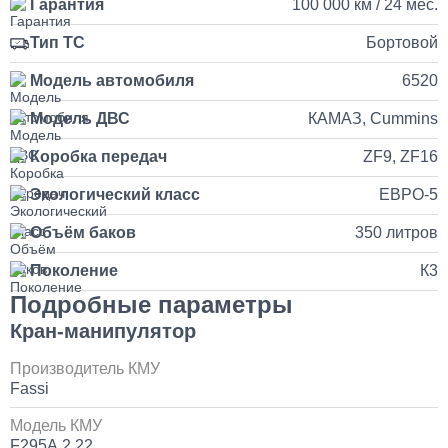
Гарантия
100 000 км / 24 мес.
от 5 до 10 дней
Тип ТС
Бортовой
Установка и подключение рации с антенной на КАМАЗ
Модель автомобиля
6520
35 000
Модель ДВС
КАМАЗ, Cummins
Коробка передач
ZF9, ZF16
1 день
Экологический класс
ЕВРО-5
Установка продувочного пистолета в кабину
Объём баков
350 литров
3 500
Поколение
К3
Подробные параметры
1 день
Кран-манипулятор
Установка и замена компрессора КАМАЗ
Производитель КМУ
Fassi
30 000
Модель КМУ
1 день
F295A.2.22