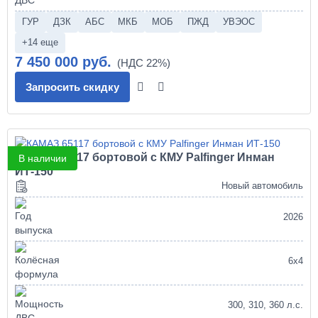
ГУР
ДЗК
АБС
МКБ
МОБ
ПЖД
УВЭОС
+14 еще
7 450 000 руб.
Запросить скидку
КАМАЗ 65117 бортовой с КМУ Palfinger Инман
В наличии
ИТ-150
Новый автомобиль
2026
6х4
300, 310, 360 л.с.