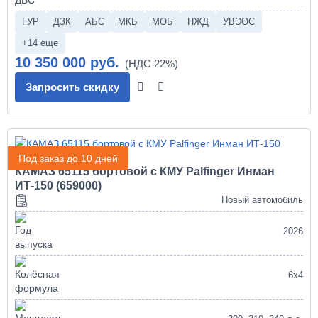
ГУР
ДЗК
АБС
МКБ
МОБ
ПЖД
УВЭОС
+14 еще
10 350 000 руб.
Запросить скидку
Под заказ до 10 дней
КАМАЗ 65115 бортовой с КМУ Palfinger Инман
ИТ-150 (659000)
Новый автомобиль
2026
6х4