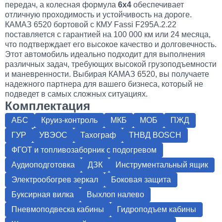
передач, а колесная формула
6х4
обеспечивает
отличную проходимость и устойчивость на дороге.
КАМАЗ 6520 бортовой с КМУ Fassi F295A.2.22
поставляется с гарантией на 100 000 км или 24 месяца,
что подтверждает его высокое качество и долговечность.
Этот автомобиль идеально подходит для выполнения
различных задач, требующих высокой грузоподъемности
и маневренности. Выбирая КАМАЗ 6520, вы получаете
надежного партнера для вашего бизнеса, который не
подведет в самых сложных ситуациях.
Комплектация
АБС
Круиз-контроль
МКБ
МОБ
ПЖД
ГУР
УВЭОС
Тахограф
ТНВД BOSCH
ФГОТ и топливозаборник с подогревом
Аудиоподготовка
ДЗК
Инструментальный ящик
Электрообогрев зеркал
Боковая защита
Буксирная вилка
Выхлоп налево
Пневмоподвеска кабины
Гидроподъем кабины